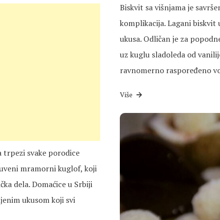
Biskvit sa višnjama je savrš
komplikacija. Lagani biskvit
ukusa. Odličan je za popodne
uz kuglu sladoleda od vanili
ravnomerno raspoređeno voć
Više
 trpezi svake porodice
čuveni mramorni kuglof, koji
ka dela. Domaćice u Srbiji
njenim ukusom koji svi