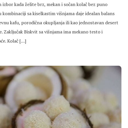
en izbor kada želite brz, mekan i sočan kolač bez puno
 u kombinaciji sa kiselkastim višnjama daje idealan balans
vnu kafu, porodična okupljanja ili kao jednostavan desert
je. Zaključak Biskvit sa višnjama ima mekano testo i
e. Kolač […]