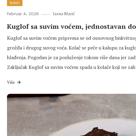
Kolači
Jasna Marić
februar 4, 2026
Kuglof sa suvim voćem, jednostavan d
Kuglof sa suvim voćem priprema se od osnovnog biskvitno
grožđa i drugog suvog voća. Kolač se peče u kalupu za kuglo
hlađenja. Pogodan je za posluženje tokom više dana jer zad
Zaključak Kuglof sa suvim voćem spada u kolače koji ne za
Više