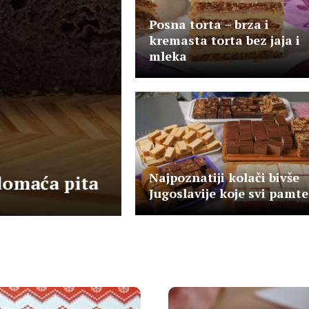
Posna torta – brza i
kremasta torta bez jaja i
mleka
Pite
Jasna Marić
april 16, 2026
Pita sa bundevom 
Najpoznatiji kolači bivše
domaća pita
bundevara od goto
Jugoslavije koje svi pamte