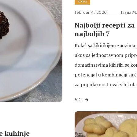
Kolači
Jasna M
februar 4, 2026
Najbolji recepti za
najboljih 7
Kolač sa kikirikijem zauzima
ukus sa jednostavnom pripr
domaćinstvima kikiriki se kor
potencijal u kombinaciji sa
za popularnost ovakvih kolač
Više
e kuhinje