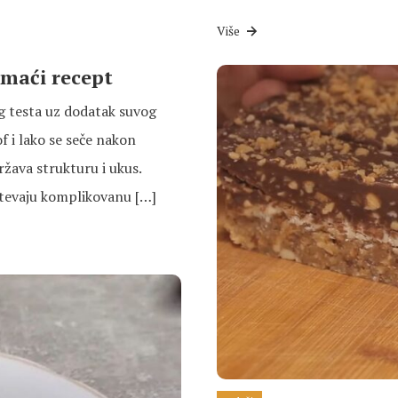
Više
omaći recept
g testa uz dodatak suvog
f i lako se seče nakon
ržava strukturu i ukus.
htevaju komplikovanu […]