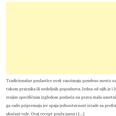
Tradicionalne poslastice uvek zauzimaju posebno mesto na
tokom praznika ili nedeljnih popodneva. Jedna od njih je i 
svojim specifičnim izgledom podseća na prava mala umetnič
ga rado pripremaju jer spaja jednostavnost izrade sa prefi
ukućani vole. Ovaj recept pruža jasna i […]