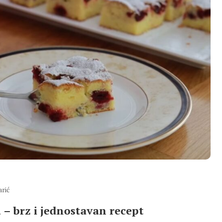
arić
a – brz i jednostavan recept