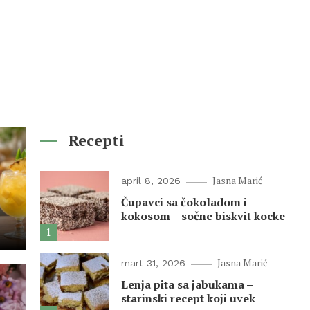
Recepti
Jasna Marić
april 8, 2026
Čupavci sa čokoladom i
kokosom – sočne biskvit kocke
1
Jasna Marić
mart 31, 2026
Lenja pita sa jabukama –
starinski recept koji uvek