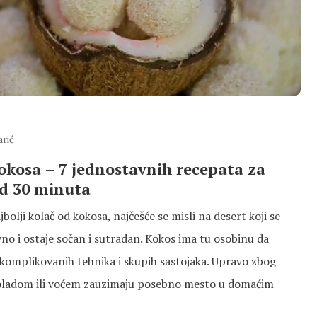
arić
kokosa – 7 jednostavnih recepata za
od 30 minuta
olji kolač od kokosa, najčešće se misli na desert koji se
no i ostaje sočan i sutradan. Kokos ima tu osobinu da
 komplikovanih tehnika i skupih sastojaka. Upravo zbog
koladom ili voćem zauzimaju posebno mesto u domaćim