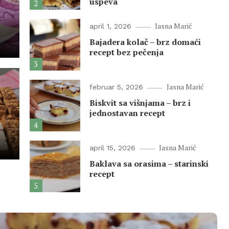
uspeva
2
Jasna Marić
april 1, 2026
Bajadera kolač – brz domaći
recept bez pečenja
3
Jasna Marić
februar 5, 2026
Biskvit sa višnjama – brz i
– najlakša domaća
jednostavan recept
4
vih kora
Jasna Marić
april 15, 2026
Baklava sa orasima – starinski
recept
5