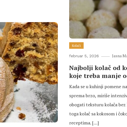
Kolači
Jasna M
februar 5, 2026
Najbolji kolač od 
koje treba manje 
Kada se u kuhinji pomene najb
sprema brzo, miriše intenziv
obogati teksturu kolača bez
toga kolač sa kokosom i čo
receptima. […]