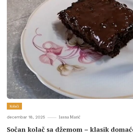
Kolači
Jasna Marić
decembar 18, 2025
Sočan kolač sa džemom – klasik domać