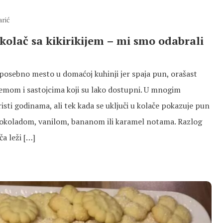
arić
 kolač sa kikirikijem – mi smo odabrali
 posebno mesto u domaćoj kuhinji jer spaja pun, orašast
emom i sastojcima koji su lako dostupni. U mnogim
isti godinama, ali tek kada se uključi u kolače pokazuje pun
 čokoladom, vanilom, bananom ili karamel notama. Razlog
a leži […]