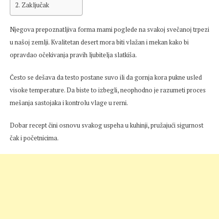
Zaključak
Njegova prepoznatljiva forma mami poglede na svakoj svečanoj trpezi
u našoj zemlji. Kvalitetan desert mora biti vlažan i mekan kako bi
opravdao očekivanja pravih ljubitelja slatkiša.
Često se dešava da testo postane suvo ili da gornja kora pukne usled
visoke temperature. Da biste to izbegli, neophodno je razumeti proces
mešanja sastojaka i kontrolu vlage u rerni.
Dobar recept čini osnovu svakog uspeha u kuhinji, pružajući sigurnost
čak i početnicima.