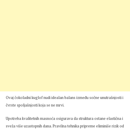
Ovaj čokoladni kuglof nudi idealan balans između sočne unutrašnjosti i
čvrste spoljašnjosti koja se ne mrvi.
Upotreba kvalitetnih masnoća osigurava da struktura ostane elastična i
sveža više uzastopnih dana. Pravilna tehnika pripreme eliminiše rizik od