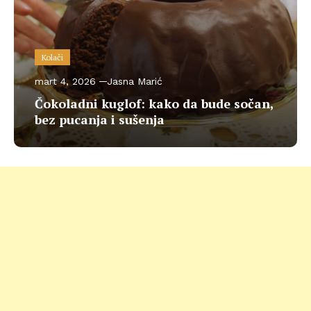
Kolači
mart 4, 2026
Jasna Marić
Čokoladni kuglof: kako da bude sočan,
bez pucanja i sušenja