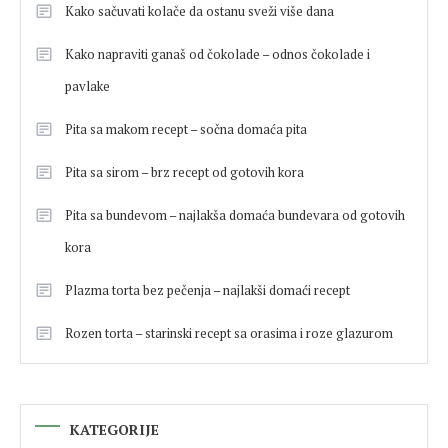
Kako sačuvati kolače da ostanu sveži više dana
Kako napraviti ganaš od čokolade – odnos čokolade i
pavlake
Pita sa makom recept – sočna domaća pita
Pita sa sirom – brz recept od gotovih kora
Pita sa bundevom – najlakša domaća bundevara od gotovih
kora
Plazma torta bez pečenja – najlakši domaći recept
Rozen torta – starinski recept sa orasima i roze glazurom
KATEGORIJE