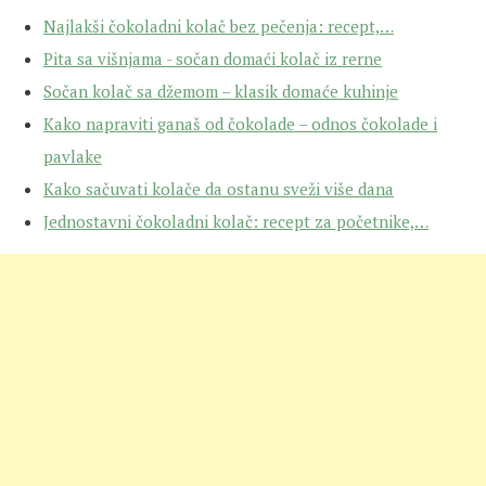
Najlakši čokoladni kolač bez pečenja: recept,…
Pita sa višnjama - sočan domaći kolač iz rerne
Sočan kolač sa džemom – klasik domaće kuhinje
Kako napraviti ganaš od čokolade – odnos čokolade i
pavlake
Kako sačuvati kolače da ostanu sveži više dana
Jednostavni čokoladni kolač: recept za početnike,…