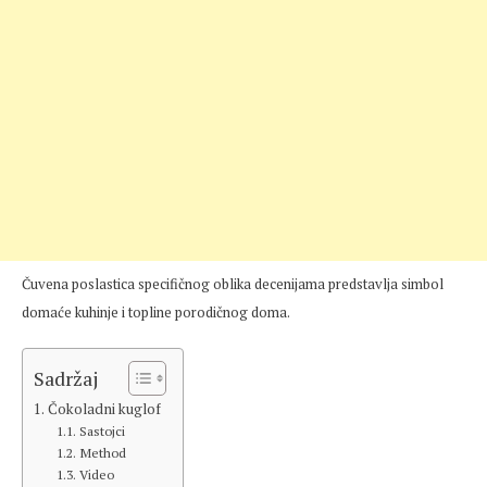
Čuvena poslastica specifičnog oblika decenijama predstavlja simbol
domaće kuhinje i topline porodičnog doma.
Sadržaj
Čokoladni kuglof
Sastojci
Method
Video