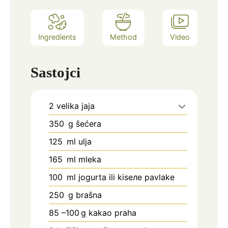
Ingredients
Method
Video
Sastojci
2
velika jaja
350
g
šećera
125
ml
ulja
165
ml
mleka
100
ml
jogurta ili kisеле pavlake
250
g
brašna
85
–100 g kakao praha