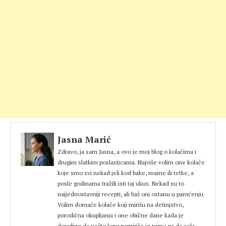
Jasna Marić
Zdravo, ja sam Jasna, a ovo je moj blog o kolačima i
drugim slatkim poslasticama. Najviše volim one kolače
koje smo svi nekad jeli kod bake, mame ili tetke, a
posle godinama tražili isti taj ukus. Nekad su to
najjednostavniji recepti, ali baš oni ostanu u pamćenju.
Volim domaće kolače koji mirišu na detinjstvo,
porodična okupljanja i one obične dane kada je
dovoljno da nešto lepo zamiriše iz rerne pa da cela