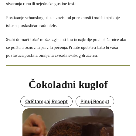
stvaranja rupa ili nejednake gustine testa.
Postizanje vrhunskog ukusa zavisi od preciznosti i malih tajni koje
iskusni poslastičari rado dele.
Svaki domaći kolač može izgledati kao iz najbolje poslastičarnice ako
se poštuju osnovna pravila pečenja. Pratite uputstva kako bi vaša
poslastica postala omiljena zvezda svakog druženja.
Čokoladni kuglof
Odštampaj Recept
Pinuj Recept