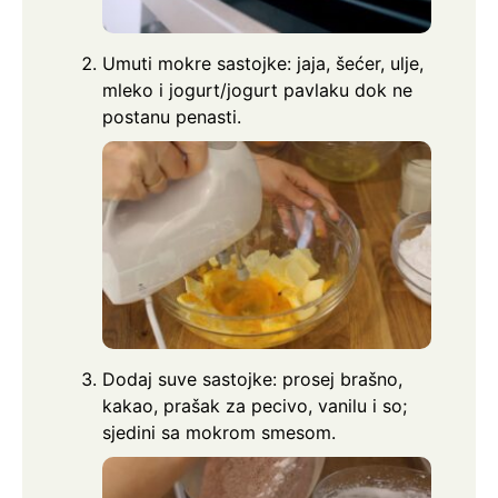
Umuti mokre sastojke: jaja, šećer, ulje,
mleko i jogurt/jogurt pavlaku dok ne
postanu penasti.
Dodaj suve sastojke: prosej brašno,
kakao, prašak za pecivo, vanilu i so;
sjedini sa mokrom smesom.