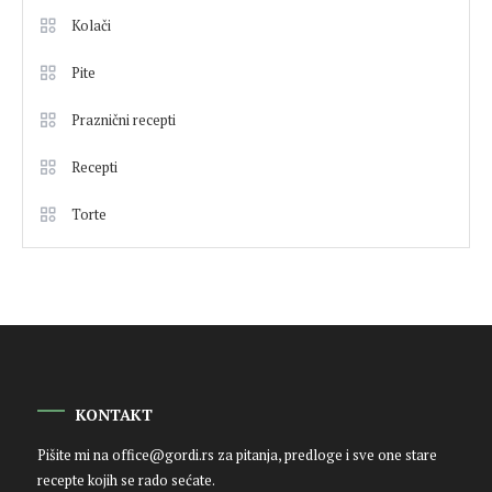
Kolači
Pite
Praznični recepti
Recepti
Torte
KONTAKT
Pišite mi na
office@gordi.rs
za pitanja, predloge i sve one stare
recepte kojih se rado sećate.