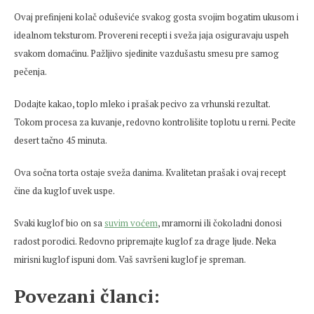
Ovaj prefinjeni kolač oduševiće svakog gosta svojim bogatim ukusom i
idealnom teksturom. Provereni recepti i sveža jaja osiguravaju uspeh
svakom domaćinu. Pažljivo sjedinite vazdušastu smesu pre samog
pečenja.
Dodajte kakao, toplo mleko i prašak pecivo za vrhunski rezultat.
Tokom procesa za kuvanje, redovno kontrolišite toplotu u rerni. Pecite
desert tačno 45 minuta.
Ova sočna torta ostaje sveža danima. Kvalitetan prašak i ovaj recept
čine da kuglof uvek uspe.
Svaki kuglof bio on sa
suvim voćem
, mramorni ili čokoladni donosi
radost porodici. Redovno pripremajte kuglof za drage ljude. Neka
mirisni kuglof ispuni dom. Vaš savršeni kuglof je spreman.
Povezani članci: