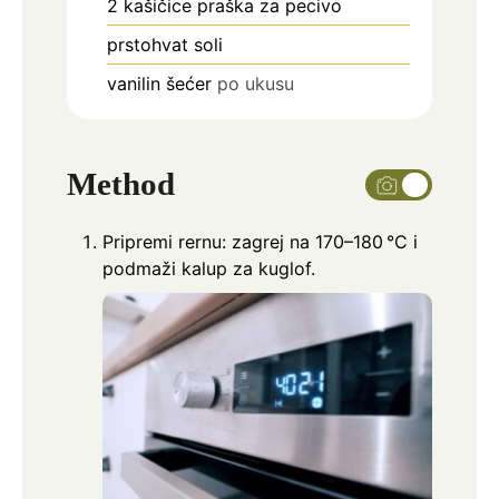
2
kašičice praška za pecivo
prstohvat soli
vanilin šećer
po ukusu
Method
Pripremi rernu: zagrej na 170–180 °C i
podmaži kalup za kuglof.