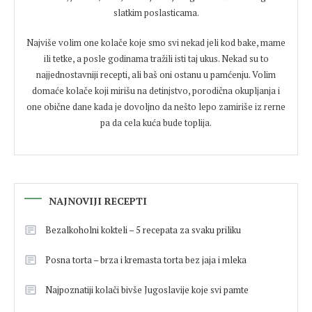
slatkim poslasticama.
Najviše volim one kolače koje smo svi nekad jeli kod bake, mame
ili tetke, a posle godinama tražili isti taj ukus. Nekad su to
najjednostavniji recepti, ali baš oni ostanu u pamćenju. Volim
domaće kolače koji mirišu na detinjstvo, porodična okupljanja i
one obične dane kada je dovoljno da nešto lepo zamiriše iz rerne
pa da cela kuća bude toplija.
NAJNOVIJI RECEPTI
Bezalkoholni kokteli – 5 recepata za svaku priliku
Posna torta – brza i kremasta torta bez jaja i mleka
Najpoznatiji kolači bivše Jugoslavije koje svi pamte