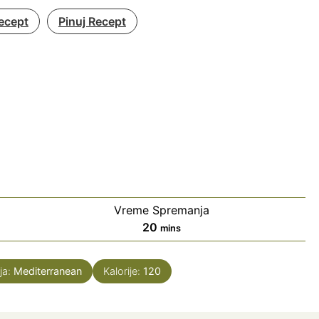
ecept
Pinuj Recept
Vreme Spremanja
minutes
20
mins
ja:
Mediterranean
Kalorije:
120