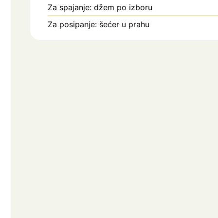
Za spajanje: džem po izboru
Za posipanje: šećer u prahu