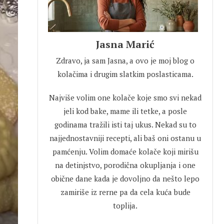
Jasna Marić
Zdravo, ja sam Jasna, a ovo je moj blog o
kolačima i drugim slatkim poslasticama.
Najviše volim one kolače koje smo svi nekad
jeli kod bake, mame ili tetke, a posle
godinama tražili isti taj ukus. Nekad su to
najjednostavniji recepti, ali baš oni ostanu u
pamćenju. Volim domaće kolače koji mirišu
na detinjstvo, porodična okupljanja i one
obične dane kada je dovoljno da nešto lepo
zamiriše iz rerne pa da cela kuća bude
toplija.