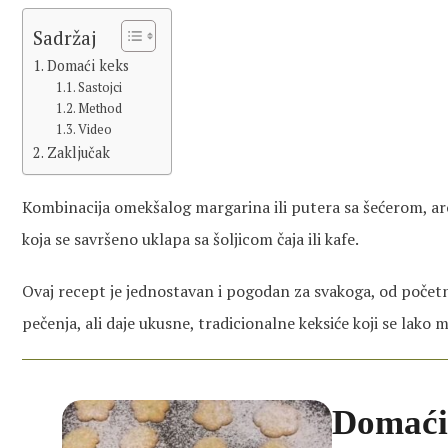
Sadržaj
Domaći keks
Sastojci
Method
Video
Zaključak
Kombinacija omekšalog margarina ili putera sa šećerom, a
koja se savršeno uklapa sa šoljicom čaja ili kafe.
Ovaj recept je jednostavan i pogodan za svakoga, od počet
pečenja, ali daje ukusne, tradicionalne keksiće koji se lako
Domaći