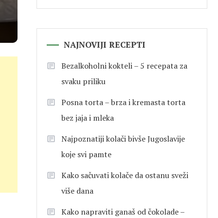
NAJNOVIJI RECEPTI
Bezalkoholni kokteli – 5 recepata za
svaku priliku
Posna torta – brza i kremasta torta
bez jaja i mleka
Najpoznatiji kolači bivše Jugoslavije
koje svi pamte
Kako sačuvati kolače da ostanu sveži
više dana
Kako napraviti ganaš od čokolade –