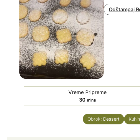
Odštampaj R
Vreme Pripreme
minutes
30
mins
Obrok:
Dessert
Kuhin