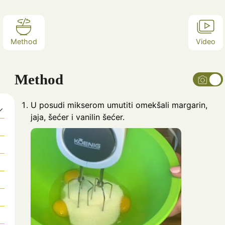
Method
Video
Method
U posudi mikserom umutiti omekšali margarin,
jaja, šećer i vanilin šećer.