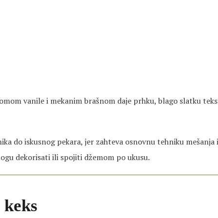
romom vanile i mekanim brašnom daje prhku, blago slatku tek
nika do iskusnog pekara, jer zahteva osnovnu tehniku mešanja 
 mogu dekorisati ili spojiti džemom po ukusu.
 keks