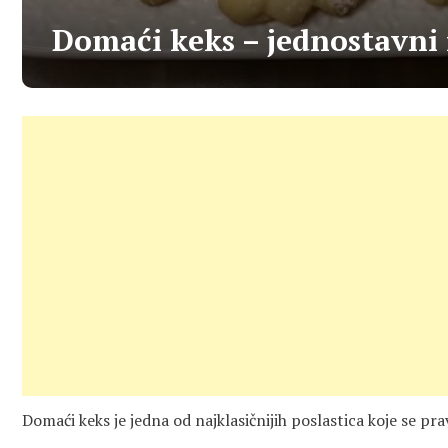
Domaći keks – jednostavni 
Domaći keks je jedna od najklasičnijih poslastica koje se pra