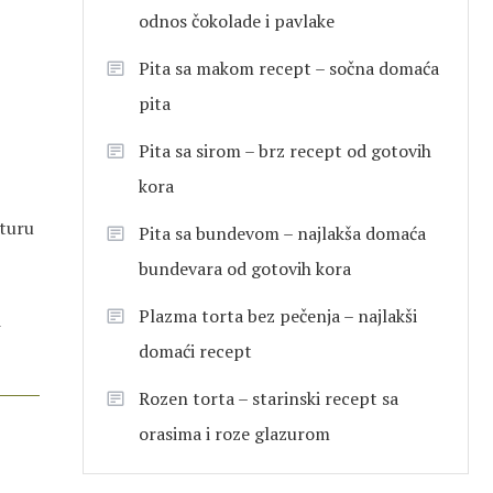
odnos čokolade i pavlake
Pita sa makom recept – sočna domaća
pita
Pita sa sirom – brz recept od gotovih
kora
sturu
Pita sa bundevom – najlakša domaća
bundevara od gotovih kora
Plazma torta bez pečenja – najlakši
i
domaći recept
Rozen torta – starinski recept sa
orasima i roze glazurom