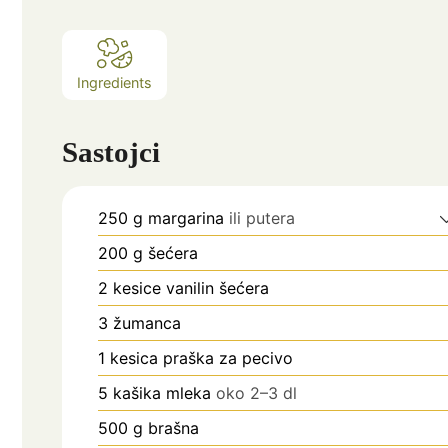
Ingredients
Sastojci
250
g
margarina
ili putera
200
g
šećera
2
kesice vanilin šećera
3
žumanca
1
kesica praška za pecivo
5
kašika mleka
oko 2–3 dl
500
g
brašna