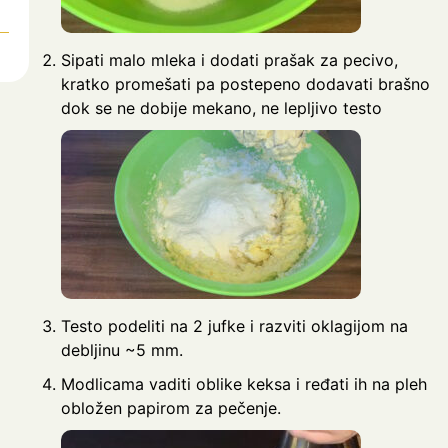
Sipati malo mleka i dodati prašak za pecivo,
kratko promešati pa postepeno dodavati brašno
dok se ne dobije mekano, ne lepljivo testo
Testo podeliti na 2 jufke i razviti oklagijom na
debljinu ~5 mm.
Modlicama vaditi oblike keksa i ređati ih na pleh
obložen papirom za pečenje.