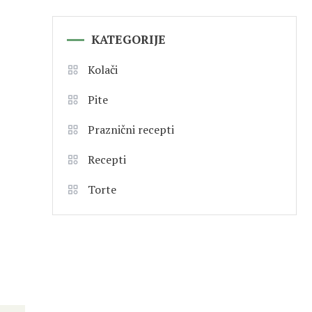
KATEGORIJE
Kolači
Pite
Praznični recepti
Recepti
Torte