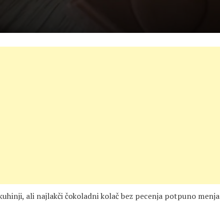
uhinji, ali najlakči čokoladni kolač bez pecenja potpuno menja