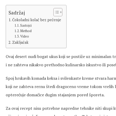
Sadržaj
Čokoladni kolač bez pečenje
Sastojci
Method
Video
Zaključak
Ovaj desert nudi bogat ukus koji se postiže uz minimalan t
i ne zahteva nikakvo prethodno kulinarsko iskustvo ili pose
Spoj hrskavih komada keksa i svilenkaste kreme stvara harm
koji ne zahteva rernu štedi dragoceno vreme tokom vrelih l
opterećuje domaćice dugim stajanjem pored šporeta.
Za ovaj recept nisu potrebne napredne tehnike niti skupi ku