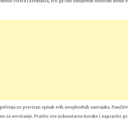
remeno čvrsta i kremasta, što ga čini omiljenim izborom među 
ečenja uz precizan spisak svih neophodnih sastojaka. Naučiće
šen za serviranje. Pratite ove jednostavne korake i napravite p