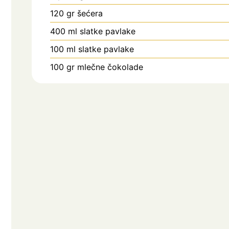
120
gr
šećera
400
ml
slatke pavlake
100
ml
slatke pavlake
100
gr
mlečne čokolade