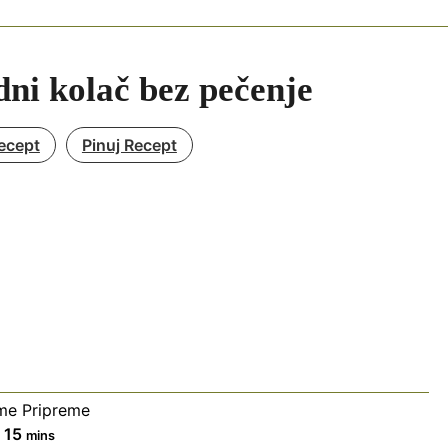
ni kolač bez pečenje
ecept
Pinuj Recept
me Pripreme
minutes
15
mins