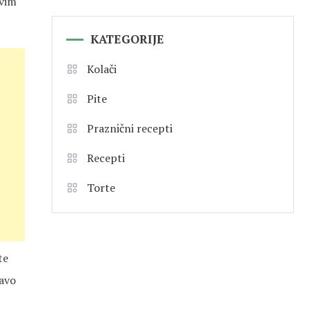
svim
KATEGORIJE
Kolači
Pite
Praznični recepti
Recepti
Torte
te
ravo