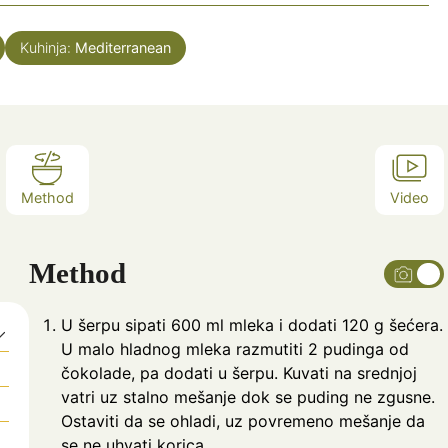
Kuhinja:
Mediterranean
Method
Video
Method
U šerpu sipati 600 ml mleka i dodati 120 g šećera.
U malo hladnog mleka razmutiti 2 pudinga od
čokolade, pa dodati u šerpu. Kuvati na srednjoj
vatri uz stalno mešanje dok se puding ne zgusne.
Ostaviti da se ohladi, uz povremeno mešanje da
se ne uhvati korica.