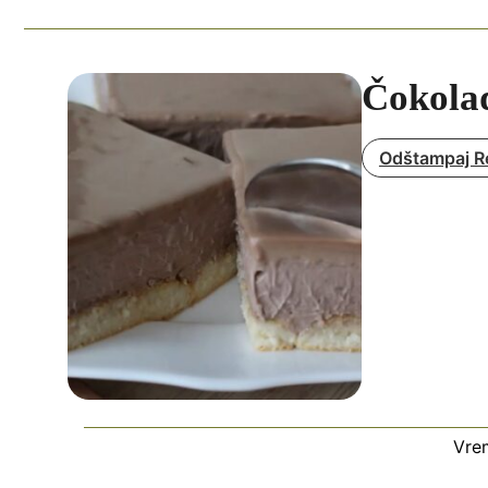
Čokolad
Odštampaj R
Vre