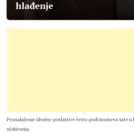
hlađenje
Pronalaženje idealne poslastice često podrazumeva sate u k
očekivanja.