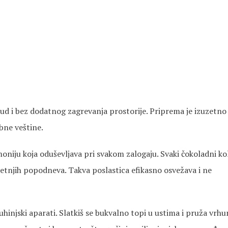
rud i bez dodatnog zagrevanja prostorije. Priprema je izuzetno
bne veštine.
oniju koja oduševljava pri svakom zalogaju. Svaki čokoladni ko
etnjih popodneva. Takva poslastica efikasno osvežava i ne
hinjski aparati. Slatkiš se bukvalno topi u ustima i pruža vrh