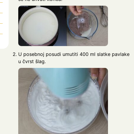
U posebnoj posudi umutiti 400 ml slatke pavlake
u čvrst šlag.