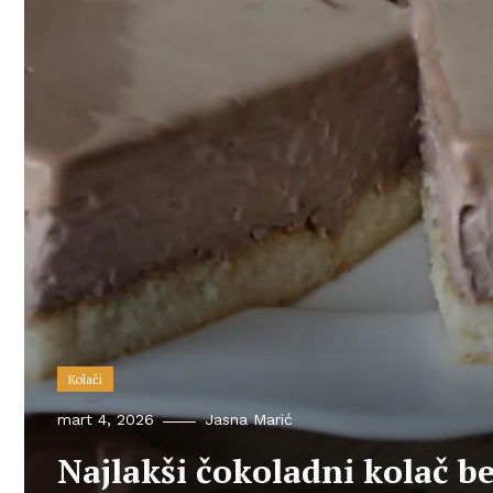
Kolači
mart 4, 2026
Jasna Marić
Najlakši čokoladni kolač bez