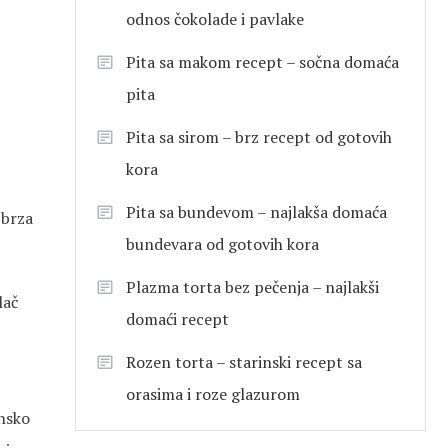
odnos čokolade i pavlake
Pita sa makom recept – sočna domaća
pita
Pita sa sirom – brz recept od gotovih
kora
Pita sa bundevom – najlakša domaća
 brza
bundevara od gotovih kora
Plazma torta bez pečenja – najlakši
lač
domaći recept
Rozen torta – starinski recept sa
orasima i roze glazurom
unsko