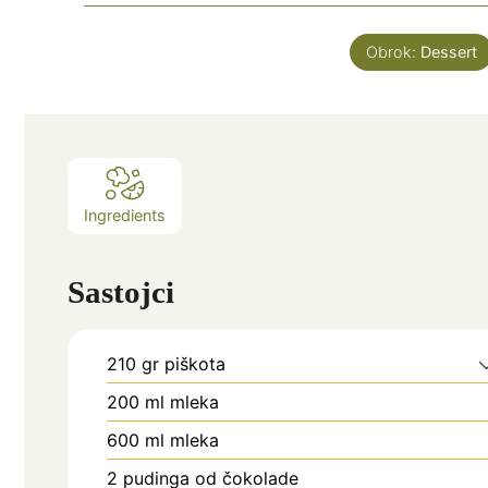
Obrok:
Dessert
Ingredients
Sastojci
210
gr
piškota
200
ml
mleka
600
ml
mleka
2
pudinga od čokolade