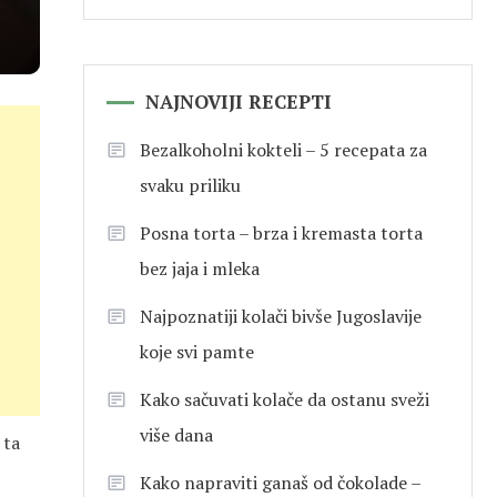
NAJNOVIJI RECEPTI
Bezalkoholni kokteli – 5 recepata za
svaku priliku
Posna torta – brza i kremasta torta
bez jaja i mleka
Najpoznatiji kolači bivše Jugoslavije
koje svi pamte
Kako sačuvati kolače da ostanu sveži
više dana
 ta
Kako napraviti ganaš od čokolade –