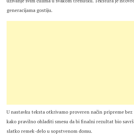
uživanje svim čulima u svakom trenutku. Tekstura je istov
generacijama gostiju.
U nastavku teksta otkrivamo proveren način pripreme bez p
kako pravilno ohladiti smesu da bi finalni rezultat bio savr
slatko remek-delo u sopstvenom domu.