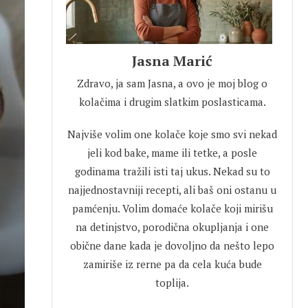
Jasna Marić
Zdravo, ja sam Jasna, a ovo je moj blog o
kolačima i drugim slatkim poslasticama.
Najviše volim one kolače koje smo svi nekad
jeli kod bake, mame ili tetke, a posle
godinama tražili isti taj ukus. Nekad su to
najjednostavniji recepti, ali baš oni ostanu u
pamćenju. Volim domaće kolače koji mirišu
na detinjstvo, porodična okupljanja i one
obične dane kada je dovoljno da nešto lepo
zamiriše iz rerne pa da cela kuća bude
toplija.