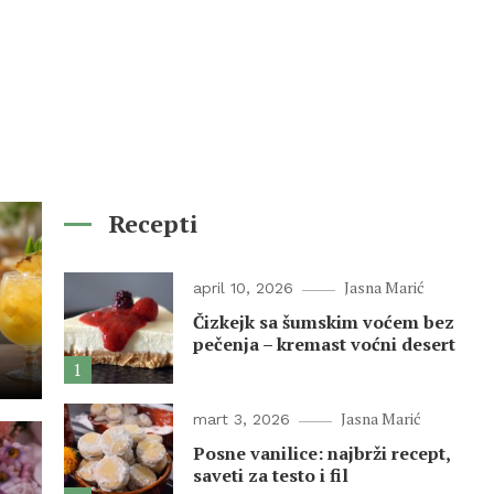
Recepti
Jasna Marić
april 10, 2026
Čizkejk sa šumskim voćem bez
pečenja – kremast voćni desert
1
Jasna Marić
mart 3, 2026
Posne vanilice: najbrži recept,
saveti za testo i fil