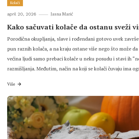
Kolači
Jasna Marić
april 20, 2026
Kako sačuvati kolače da ostanu sveži v
Porodična okupljanja, slave i rođendani gotovo uvek završe 
pun raznih kolača, a na kraju ostane više nego što može da
većina ljudi samo prebaci kolače u neku posudu i stavi ih 
razmišljanja. Međutim, način na koji se kolači čuvaju ima o
Više