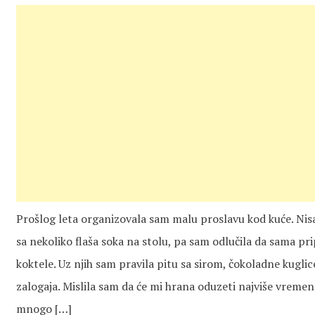
Prošlog leta organizovala sam malu proslavu kod kuće. Nisa
sa nekoliko flaša soka na stolu, pa sam odlučila da sama 
koktele. Uz njih sam pravila pitu sa sirom, čokoladne kuglice
zalogaja. Mislila sam da će mi hrana oduzeti najviše vremena
mnogo […]