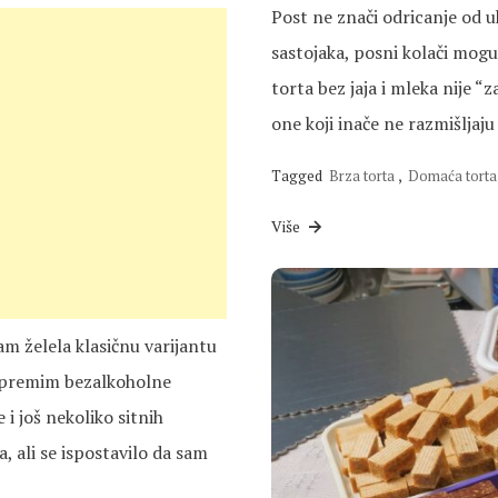
Post ne znači odricanje od u
sastojaka, posni kolači mogu 
torta bez jaja i mleka nije “z
one koji inače ne razmišljaj
Tagged
Brza torta
,
Domaća torta
Više
m želela klasičnu varijantu
pripremim bezalkoholne
 i još nekoliko sitnih
, ali se ispostavilo da sam