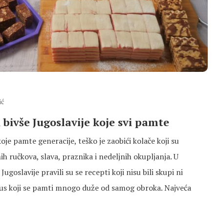
ić
 bivše Jugoslavije koje svi pamte
oje pamte generacije, teško je zaobići kolače koji su
h ručkova, slava, praznika i nedeljnih okupljanja. U
goslavije pravili su se recepti koji nisu bili skupi ni
ukus koji se pamti mnogo duže od samog obroka. Najveća