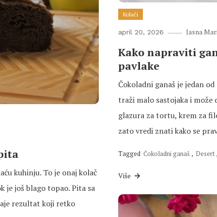
Kolači
Jasna Mar
april 20, 2026
Kako napraviti gan
pavlake
Čokoladni ganaš je jedan od n
traži malo sastojaka i može
glazura za tortu, krem za fi
zato vredi znati kako se prav
pita
Tagged
Čokoladni ganaš
,
Desert
u kuhinju. To je onaj kolač
Više
k je još blago topao. Pita sa
je rezultat koji retko