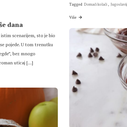
Tagged
Domaći kolači
,
Jugoslavi
Više
iše dana
istim scenarijem, sto je bio
 se pojede. U tom trenutku
“negde”, bez mnogo
groman uticaj […]