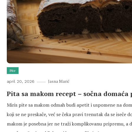
Pite
Jasna Marić
april 20, 2026
Pita sa makom recept – sočna domaća 
Miris pite sa makom odmah budi apetit i uspomene na domać
koji se ne preskače, već se čeka pravi trenutak da se iseče do
makom je posebna jer ne traži komplikovanu pripremu, a da