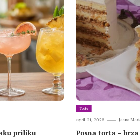
Torte
Jasna Mari
april 21, 2026
aku priliku
Posna torta – brza 