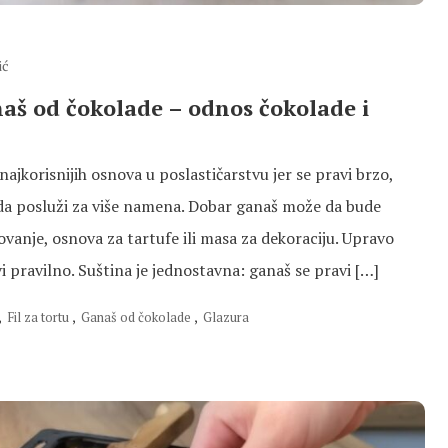
ić
aš od čokolade – odnos čokolade i
ajkorisnijih osnova u poslastičarstvu jer se pravi brzo,
 da posluži za više namena. Dobar ganaš može da bude
lovanje, osnova za tartufe ili masa za dekoraciju. Upravo
i pravilno. Suština je jednostavna: ganaš se pravi […]
,
Fil za tortu
,
Ganaš od čokolade
,
Glazura