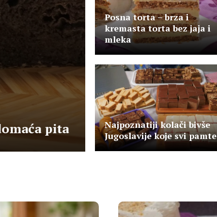
Posna torta – brza i
kremasta torta bez jaja i
mleka
Pite
Jasna Marić
april 16, 2026
Pita sa bundevom 
Najpoznatiji kolači bivše
domaća pita
bundevara od goto
Jugoslavije koje svi pamte