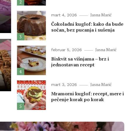
2
Jasna Marić
mart 4, 2026
Čokoladni kuglof: kako da bude
sočan, bez pucanja i sušenja
3
Jasna Marić
februar 5, 2026
Biskvit sa višnjama – brz i
– najlakša domaća
jednostavan recept
4
vih kora
Jasna Marić
mart 3, 2026
Mramorni kuglof: recept, mere i
pečenje korak po korak
5