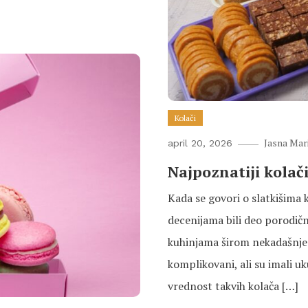
Kolači
Jasna Mar
april 20, 2026
Najpoznatiji kolači
Kada se govori o slatkišima k
decenijama bili deo porodični
kuhinjama širom nekadašnje Ju
komplikovani, ali su imali 
vrednost takvih kolača […]