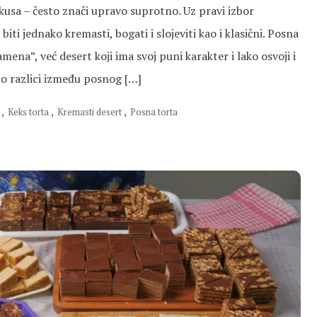
kusa – često znači upravo suprotno. Uz pravi izbor
biti jednako kremasti, bogati i slojeviti kao i klasični. Posna
amena”, već desert koji ima svoj puni karakter i lako osvoji i
u o razlici između posnog […]
,
Keks torta
,
Kremasti desert
,
Posna torta