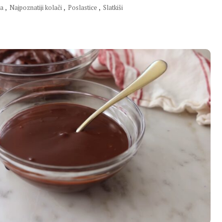
ja
,
Najpoznatiji kolači
,
Poslastice
,
Slatkiši