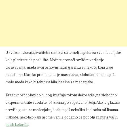
U svakom slučaju, kvalitetni sastojci su temelj uspeha za sve medenjake
koje planirate da poslužite. Možete pronaći različite varijacije
ukrašavanja, mada ovaj osnovni način garantuje mekoću koja traje
nedeljama. Ukoliko primetite da je masa suva, slobodno dodajte još
malo meda kako bi tekstura bila idealna za medenjake.
Kreativnost dolazi do punog izražaja tokom dekoracije, pa slobodno
eksperimentišite i dodajte još začina po sopstvenoj želji. Ako je glazura
previše gusta za medenjake, dodajte još nekoliko kapi soka od limuna.
Takođe, nekoliko kapi arome vanile dodatno će poboljšati miris vaših
suvih kolačića
.