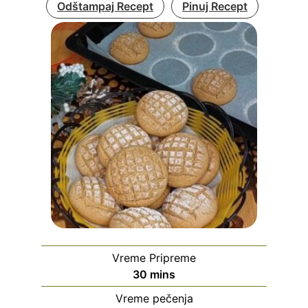
Odštampaj Recept
Pinuj Recept
Vreme Pripreme
minutes
30
mins
Vreme pečenja