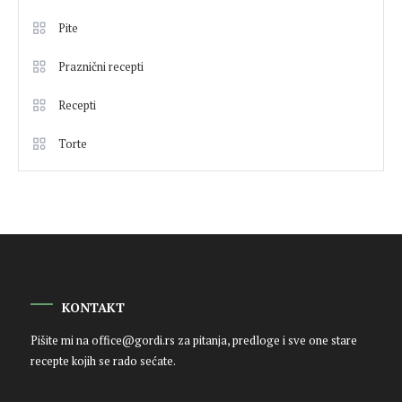
Pite
Praznični recepti
Recepti
Torte
KONTAKT
Pišite mi na
office@gordi.rs
za pitanja, predloge i sve one stare
recepte kojih se rado sećate.