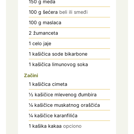
150
g
meda
100
g
šećera
beli ili smeđi
100
g
maslaca
2
žumanceta
1
celo jaje
1
kašičica
sode bikarbone
1
kašičica
limunovog soka
Začini
1
kašičica
cimeta
½
kašičice
mlevenog đumbira
¼
kašičice
muskatnog oraščića
¼
kašičice
karanfilića
1
kašika
kakaa
opciono