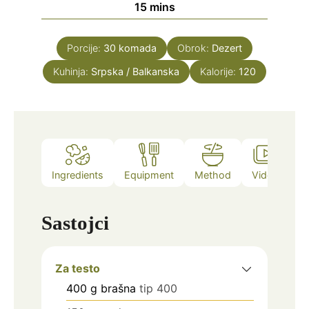
minutes
15
mins
Porcije:
30
komada
Obrok:
Dezert
Kuhinja:
Srpska / Balkanska
Kalorije:
120
Ingredients
Equipment
Method
Video
N
Sastojci
Za testo
400
g
brašna
tip 400