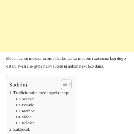
Medenjaci su mekani, aromatični kolači sa medom i začinima koji dugo
ostaju sveži i ne gube na kvalitetu ni nakon nekoliko dana.
Sadržaj
Tradicionalni medenjaci recept
Sastojci
Posuđe
Method
Video
Beleške
Zaključak