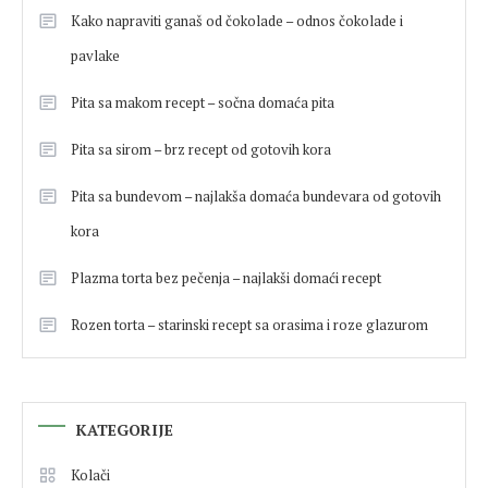
Kako napraviti ganaš od čokolade – odnos čokolade i
pavlake
Pita sa makom recept – sočna domaća pita
Pita sa sirom – brz recept od gotovih kora
Pita sa bundevom – najlakša domaća bundevara od gotovih
kora
Plazma torta bez pečenja – najlakši domaći recept
Rozen torta – starinski recept sa orasima i roze glazurom
KATEGORIJE
Kolači