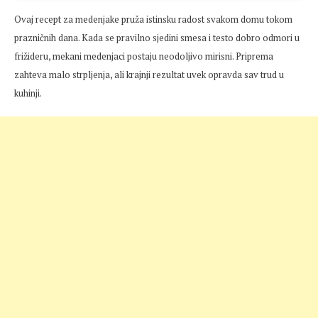
Ovaj recept za medenjake pruža istinsku radost svakom domu tokom
prazničnih dana. Kada se pravilno sjedini smesa i testo dobro odmori u
frižideru, mekani medenjaci postaju neodoljivo mirisni. Priprema
zahteva malo strpljenja, ali krajnji rezultat uvek opravda sav trud u
kuhinji.