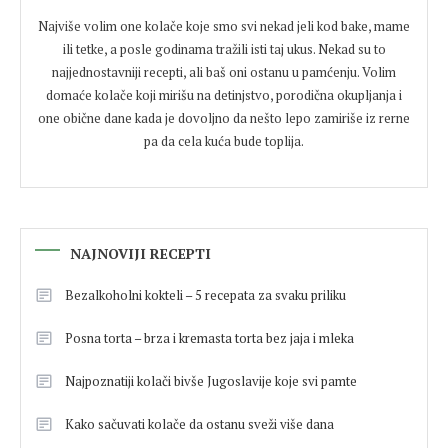
Najviše volim one kolače koje smo svi nekad jeli kod bake, mame
ili tetke, a posle godinama tražili isti taj ukus. Nekad su to
najjednostavniji recepti, ali baš oni ostanu u pamćenju. Volim
domaće kolače koji mirišu na detinjstvo, porodična okupljanja i
one obične dane kada je dovoljno da nešto lepo zamiriše iz rerne
pa da cela kuća bude toplija.
NAJNOVIJI RECEPTI
Bezalkoholni kokteli – 5 recepata za svaku priliku
Posna torta – brza i kremasta torta bez jaja i mleka
Najpoznatiji kolači bivše Jugoslavije koje svi pamte
Kako sačuvati kolače da ostanu sveži više dana