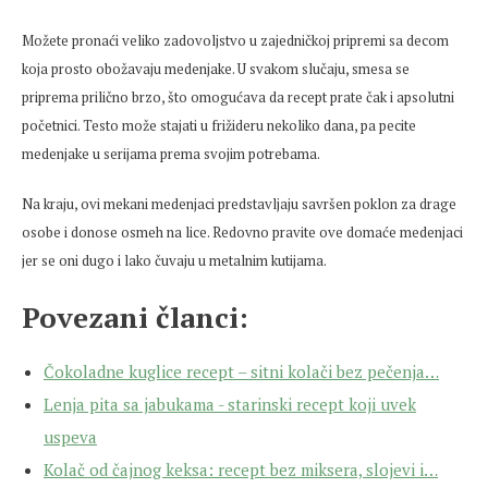
Možete pronaći veliko zadovoljstvo u zajedničkoj pripremi sa decom
koja prosto obožavaju medenjake. U svakom slučaju, smesa se
priprema prilično brzo, što omogućava da recept prate čak i apsolutni
početnici. Testo može stajati u frižideru nekoliko dana, pa pecite
medenjake u serijama prema svojim potrebama.
Na kraju, ovi mekani medenjaci predstavljaju savršen poklon za drage
osobe i donose osmeh na lice. Redovno pravite ove domaće medenjaci
jer se oni dugo i lako čuvaju u metalnim kutijama.
Povezani članci:
Čokoladne kuglice recept – sitni kolači bez pečenja…
Lenja pita sa jabukama - starinski recept koji uvek
uspeva
Kolač od čajnog keksa: recept bez miksera, slojevi i…