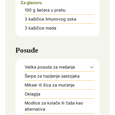
Za glazuru
100
g
šećera u prahu
3
kašičice
limunovog soka
3
kašičice
meda
Posuđe
Velika posuda za mešanje
Šerpa
za topljenje sastojaka
Mikser ili žica za mućenje
Oklagija
Modlice za kolače
ili čaša kao
alternativa