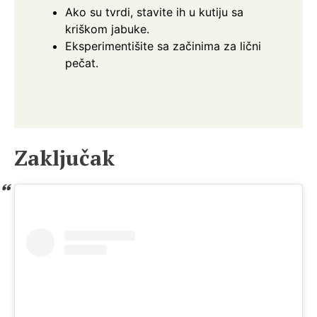
Ako su tvrdi, stavite ih u kutiju sa
kriškom jabuke.
Eksperimentišite sa začinima za lični
pečat.
Zaključak