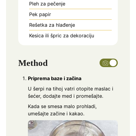
Pleh za pečenje
Pek papir
Rešetka za hlađenje
Kesica ili špric za dekoraciju
Method
Priprema baze i začina
U šerpi na tihoj vatri otopite maslac i
šećer, dodajte med i promešajte.
Kada se smesa malo prohladi,
umešajte začine i kakao.