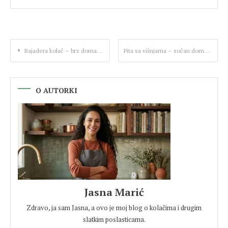
Kretanje
Bajadera kolač – brz domaći recept bez pečenja
Pita sa višnjama – sočan domaći kolač iz rerne
članka
O AUTORKI
Jasna Marić
Zdravo, ja sam Jasna, a ovo je moj blog o kolačima i drugim
slatkim poslasticama.