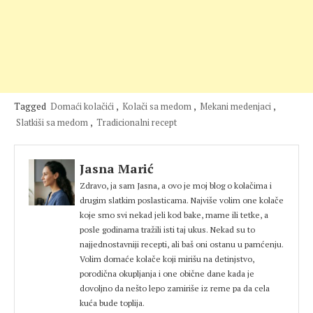
Tagged
Domaći kolačići
,
Kolači sa medom
,
Mekani medenjaci
,
Slatkiši sa medom
,
Tradicionalni recept
Jasna Marić
Zdravo, ja sam Jasna, a ovo je moj blog o kolačima i
drugim slatkim poslasticama. Najviše volim one kolače
koje smo svi nekad jeli kod bake, mame ili tetke, a
posle godinama tražili isti taj ukus. Nekad su to
najjednostavniji recepti, ali baš oni ostanu u pamćenju.
Volim domaće kolače koji mirišu na detinjstvo,
porodična okupljanja i one obične dane kada je
dovoljno da nešto lepo zamiriše iz rerne pa da cela
kuća bude toplija.