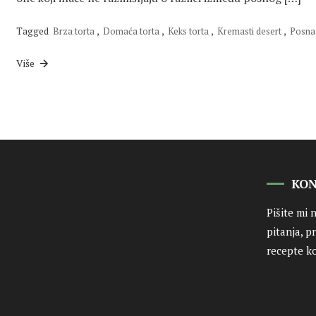
Tagged
Brza torta
,
Domaća torta
,
Keks torta
,
Kremasti desert
,
Posna 
Više
KO
Pišite mi 
pitanja, p
recepte ko