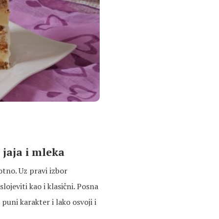
 jaja i mleka
otno. Uz pravi izbor
lojeviti kao i klasični. Posna
 puni karakter i lako osvoji i