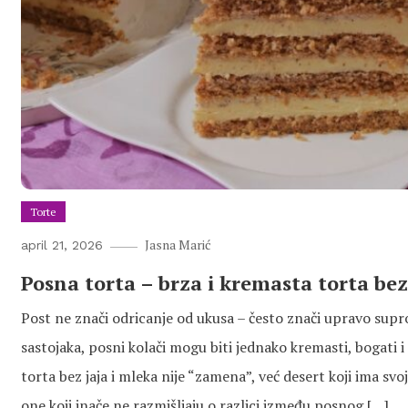
Torte
Jasna Marić
april 21, 2026
Posna torta – brza i kremasta torta bez
Post ne znači odricanje od ukusa – često znači upravo supr
sastojaka, posni kolači mogu biti jednako kremasti, bogati i s
torta bez jaja i mleka nije “zamena”, već desert koji ima svoj
one koji inače ne razmišljaju o razlici između posnog […]