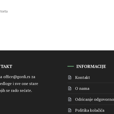
torta
NTAKT
INFORMACIJE
na
office@gordi.rs
za
Kontakt
redloge i sve one stare
O nama
jih se rado sećate.
Odricanje odgovorno
Politika kolačića