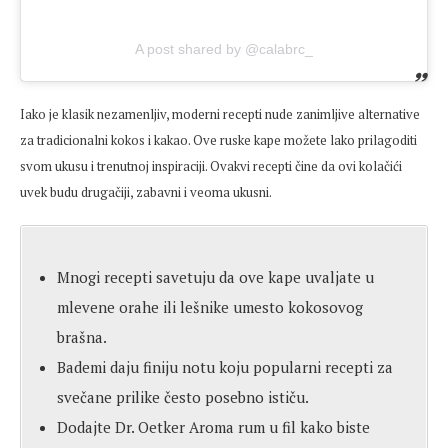
A post shared by @calabrc_
Iako je klasik nezamenljiv, moderni recepti nude zanimljive alternative
za tradicionalni kokos i kakao. Ove ruske kape možete lako prilagoditi
svom ukusu i trenutnoj inspiraciji. Ovakvi recepti čine da ovi kolačići
uvek budu drugačiji, zabavni i veoma ukusni.
Mnogi recepti savetuju da ove kape uvaljate u
mlevene orahe ili lešnike umesto kokosovog
brašna.
Bademi daju finiju notu koju popularni recepti za
svečane prilike često posebno ističu.
Dodajte Dr. Oetker Aroma rum u fil kako biste