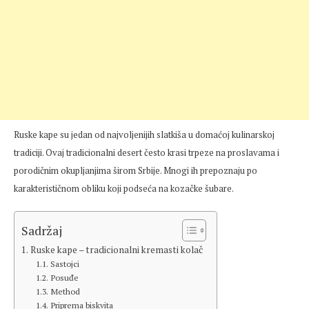
Ruske kape su jedan od najvoljenijih slatkiša u domaćoj kulinarskoj
tradiciji. Ovaj tradicionalni desert često krasi trpeze na proslavama i
porodičnim okupljanjima širom Srbije. Mnogi ih prepoznaju po
karakterističnom obliku koji podseća na kozačke šubare.
Sadržaj
Ruske kape – tradicionalni kremasti kolač
Sastojci
Posuđe
Method
Priprema biskvita