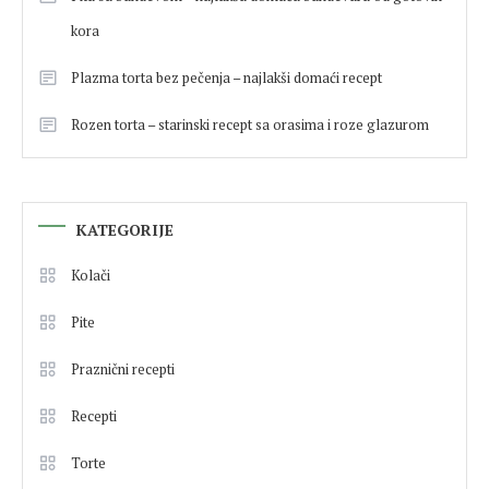
kora
Plazma torta bez pečenja – najlakši domaći recept
Rozen torta – starinski recept sa orasima i roze glazurom
KATEGORIJE
Kolači
Pite
Praznični recepti
Recepti
Torte