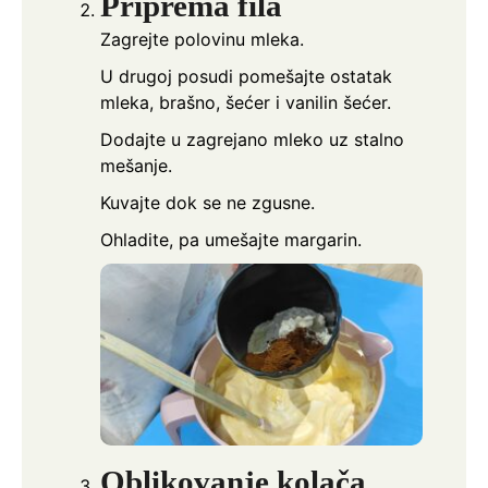
Priprema fila
Zagrejte polovinu mleka.
U drugoj posudi pomešajte ostatak
mleka, brašno, šećer i vanilin šećer.
Dodajte u zagrejano mleko uz stalno
mešanje.
Kuvajte dok se ne zgusne.
Ohladite, pa umešajte margarin.
Oblikovanje kolača