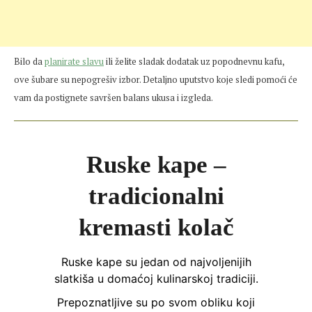
Bilo da
planirate slavu
ili želite sladak dodatak uz popodnevnu kafu,
ove šubare su nepogrešiv izbor. Detaljno uputstvo koje sledi pomoći će
vam da postignete savršen balans ukusa i izgleda.
Ruske kape –
tradicionalni
kremasti kolač
Ruske kape su jedan od najvoljenijih
slatkiša u domaćoj kulinarskoj tradiciji.
Prepoznatljive su po svom obliku koji