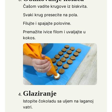
Čašom vadite krugove iz biskvita.
Svaki krug presecite na pola.
Filujte i spajajte polovine.
Premažite ivice filom i uvaljajte u
kokos.
Glaziranje
Istopite čokoladu sa uljem na laganoj
vatri.