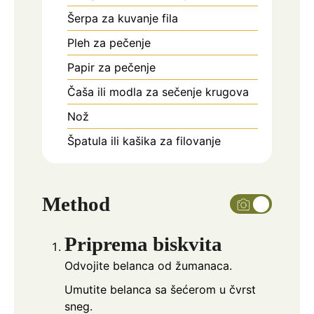
Šerpa za kuvanje fila
Pleh za pečenje
Papir za pečenje
Čaša ili modla za sečenje krugova
Nož
Špatula ili kašika za filovanje
Method
Priprema biskvita
Odvojite belanca od žumanaca.
Umutite belanca sa šećerom u čvrst
sneg.