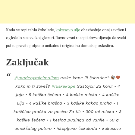
Kada se topi tabla čokolade,
kokosovo ulje
obezbeđuje onaj savršen i
ogledalo sjaj svakoj glazuri. Raznovrsni recepti dozvoljavaju da svaki
put napravite potpuno unikatnu i originalnu domaću poslasticu.
Zaključak
@madebyminimalism
ruske kape ili šubarice?
kako ih ti zoveš?
#ruskekape
Sastojci: Za koru: • 4
jaja • 5 kašika šećera • 4 kašike mleka • 4 kašike
ulja • 4 kašike brašna • 3 kašike kakao praha • 1
kašičica praška za pecivo Za fil: • 300 ml mleka • 3
kašike šećera • 1 kesica pudinga od vanile • 50 g
omekšalog putera • istopljena čokolada • kokosove