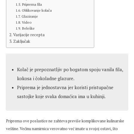
Priprema fila
Oblikovanje kolača
Glaziranje
Video
Beleške
Varijacije recepta
Zaključak
Kolač je prepoznatljiv po bogatom spoju vanila fila,
kokosa i čokoladne glazure.
Priprema je jednostavna jer koristi pristupačne
sastojke koje svaka domaćica ima u kuhinji.
Priprema ove poslastice ne zahteva previše komplikovane kulinarske
veštine. Većinu namirnica verovatno već imate u svojoj ostavi, što