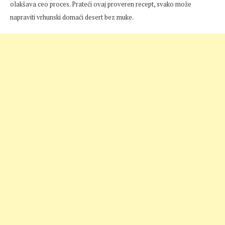
olakšava ceo proces. Prateći ovaj proveren recept, svako može
napraviti vrhunski domaći desert bez muke.