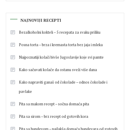
NAJNOVIJI RECEPTI
Bezalkoholni kokteli – 5 recepata za svaku priliku
Posna torta – brza i kremasta torta bez jaja i mleka
Najpoznatiji kolači bivše Jugoslavije koje svi pamte
Kako sačuvati kolače da ostanu sveži više dana
Kako napraviti ganaš od čokolade – odnos čokolade i
pavlake
Pita sa makom recept – sočna domaća pita
Pita sa sirom – brz recept od gotovih kora
Pita sa bundevom – najlakša domaća bundevara od gotovih