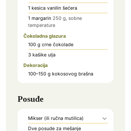
1
kesica
vanilin šećera
1
margarin
250 g, sobne
temperature
Čokoladna glazura
100
g
crne čokolade
3
kašike
ulja
Dekoracija
100–150
g
kokosovog brašna
Posuđe
Mikser (ili ručna mutilica)
Dve posude za mešanje