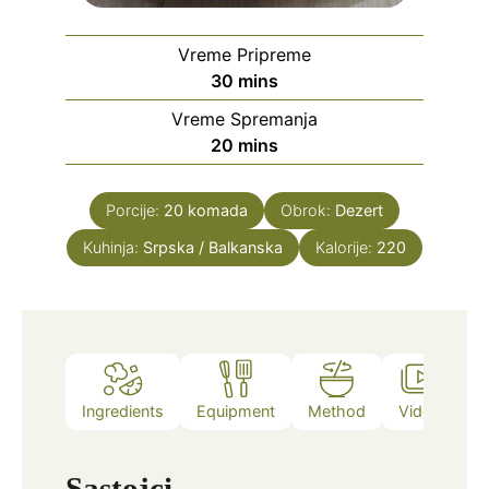
Vreme Pripreme
minutes
30
mins
Vreme Spremanja
minutes
20
mins
Porcije:
20
komada
Obrok:
Dezert
Kuhinja:
Srpska / Balkanska
Kalorije:
220
Ingredients
Equipment
Method
Video
N
Sastojci