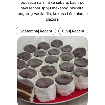
podseća na zimske šubare, kao i po
savršenom spoju mekanog biskvita,
bogatog vanila fila, kokosa i čokoladne
glazure.
Odštampaj Recept
Pinuj Recept