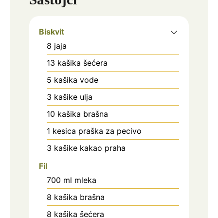
Biskvit
8
jaja
13
kašika
šećera
5
kašika
vode
3
kašike
ulja
10
kašika
brašna
1
kesica
praška za pecivo
3
kašike
kakao praha
Fil
700
ml
mleka
8
kašika
brašna
8
kašika
šećera