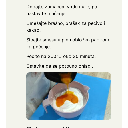
Dodajte žumanca, vodu i ulje, pa
nastavite mućenje.
Umešajte brašno, prašak za pecivo i
kakao.
Sipajte smesu u pleh obložen papirom
za pečenje.
Pecite na 200°C oko 20 minuta.
Ostavite da se potpuno ohladi.