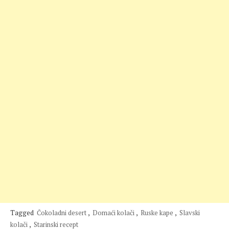
Tagged
Čokoladni desert
,
Domaći kolači
,
Ruske kape
,
Slavski
kolači
,
Starinski recept