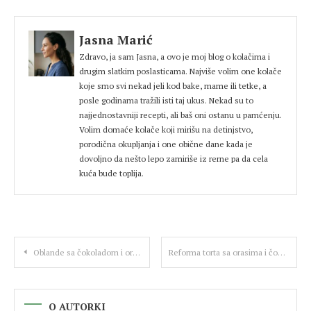
Jasna Marić
Zdravo, ja sam Jasna, a ovo je moj blog o kolačima i
drugim slatkim poslasticama. Najviše volim one kolače
koje smo svi nekad jeli kod bake, mame ili tetke, a
posle godinama tražili isti taj ukus. Nekad su to
najjednostavniji recepti, ali baš oni ostanu u pamćenju.
Volim domaće kolače koji mirišu na detinjstvo,
porodična okupljanja i one obične dane kada je
dovoljno da nešto lepo zamiriše iz rerne pa da cela
kuća bude toplija.
Kretanje
Oblande sa čokoladom i orasima – najlakši domaći recept
Reforma torta sa orasima i čokoladom – starinski recept
članka
O AUTORKI