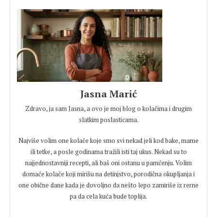
Jasna Marić
Zdravo, ja sam Jasna, a ovo je moj blog o kolačima i drugim
slatkim poslasticama.
Najviše volim one kolače koje smo svi nekad jeli kod bake, mame
ili tetke, a posle godinama tražili isti taj ukus. Nekad su to
najjednostavniji recepti, ali baš oni ostanu u pamćenju. Volim
domaće kolače koji mirišu na detinjstvo, porodična okupljanja i
one obične dane kada je dovoljno da nešto lepo zamiriše iz rerne
pa da cela kuća bude toplija.