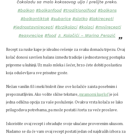
čokoladu sa malo kokosovog ulja i prelijte preko.
#balkan
#balkanfood
#traditionalfood
#balkans
#balkantiktok
#subarice
#slatko
#lakirecepti
#jednostavnirecepti
#brzikolaci
#kolaci
#mojirecepti
#easyrecipe
#food
♬ Kolačići – Marina Perazić
Recept za ruske kape je idealno rešenje za svaku domaću trpezu. Ovaj
kolač donosi savršen balans između tradicije i jednostavnog postupka
pripreme u kuhinji. Uz malo mleka i šećer, brzo ćete dobiti poslasticu
koja oduševljava sve prisutne goste.
Nežan vanilin fil i meki biskvit čine ove kolačiće zaista posebnim i
prepoznatljivim. Ako volite slične teksture,
mramorni kuglof
je još
jedna odlična opcija za vaše posluženje. Ovakva vrsta kolača se lako
prilagođava potrebama, pa može postati i torta za veće proslave.
Iskoristite ovaj recept i obradujte svoje ukućane proverenim ukusom.
Nadamo se da će vam ovaj recept postati jedan od najdražih izbora za