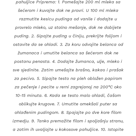
pahuljice Priprema: 1. Pomešajte 200 ml mleka sa
šećerom i kuvajte dok ne provri. U 100 ml mleka
razmutite kesicu pudinga od vanile i dodajte u
provrelo mleko, uz stalno mešanje, dok ne dobijete
puding. 2. Sipajte puding u činiju, prekrijte folijom i
ostavite da se ohladi. 3. Za koru odvojite belanca od
žumanaca i umutite belanca sa šećerom dok ne
postanu penasta. 4. Dodajte žumanca, ulje, mleko i
sve sjedinite. Zatim umešajte brašno, kakao i prašak
za pecivo. 5. Sipajte testo na pleh obložen papirom
za pečenje i pecite u rerni zagrejanoj na 200°C oko
10-15 minuta. 6. Kada se testo malo ohladi, čašom
oblikujte krugove. 7. Umutite omekšali puter sa
ohlađenim pudingom. 8. Spajajte po dve kore filom
izmedju. 9. Tanko premažite filom i spoljašnju stranu,
a zatim ih uvaljajte u kokosove pahuljice. 10. Istopite