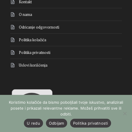
Kontakt
O nama
Odricanje odgovornosti
Politika kolačića
Politika privatnosti
Uslovi korišćenja
Koristimo kolačiće da bismo poboljšali tvoje iskustvo, analizirali
posete i prikazali relevantne reklame. Možeš prihvatiti sve ili
odbiti.
U redu
Odbijam
Politika privatnosti